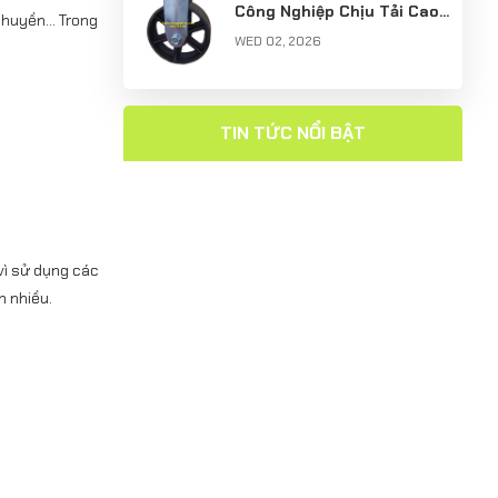
Công Nghiệp Chịu Tải Cao
 chuyền… Trong
Trong Nhà Máy & Kho Vận
WED 02, 2026
Hiện Đại
TIN TỨC NỔI BẬT
 vì sử dụng các
n nhiều.