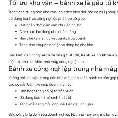
Tối ưu kho vận – bánh xe là yếu tố 
Trong các trung tâm kho vận, logistics hiện đại, tốc độ xử lý hàng 
sử dụng bánh xe công nghiệp phù hợp sẽ giúp:
Rút ngắn thời gian vận chuyển nội bộ
Giảm sức lao động cho nhân công
Hạn chế tai nạn do kẹt bánh, trượt bánh
Tăng tính chuyên nghiệp và đồng bộ cho kho
Đặc biệt, các dòng
bánh xe xoay 360 độ, bánh xe có khóa an 
điện tử, kho linh kiện, nhà máy công nghệ cao.
Bánh xe công nghiệp trong nhà máy 
Không chỉ kho vận, trong các nhà máy sản xuất, bánh xe còn góp 
tác có gắn bánh xe giúp doanh nghiệp:
Linh hoạt thay đổi vị trí sản xuất
Dễ dàng bảo trì, vệ sinh thiết bị
Tăng khả năng mở rộng, cải tiến dây chuyền
Đây cũng là lý do nhiều doanh nghiệp FDI, nhà máy quy mô lớn ưu