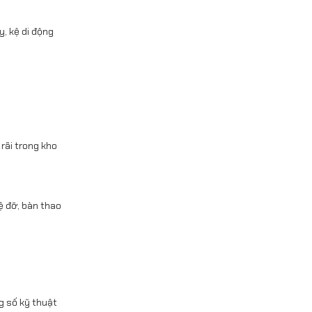
y, kệ di động
rãi trong kho
ệ đỡ, bàn thao
g số kỹ thuật