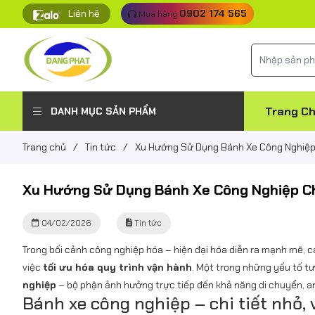
Liên hệ
0902 174 565
Mua hàng
Trang C
DANH MỤC SẢN PHẨM
Trang chủ
/
Tin tức
/
Xu Hướng Sử Dụng Bánh Xe Công Nghiệp 
Xu Hướng Sử Dụng Bánh Xe Công Nghiệp Ch
04/02/2026
Tin tức
Trong bối cảnh công nghiệp hóa – hiện đại hóa diễn ra mạnh mẽ, c
việc
tối ưu hóa quy trình vận hành
. Một trong những yếu tố t
nghiệp
– bộ phận ảnh hưởng trực tiếp đến khả năng di chuyển, an
Bánh xe công nghiệp – chi tiết nhỏ, v