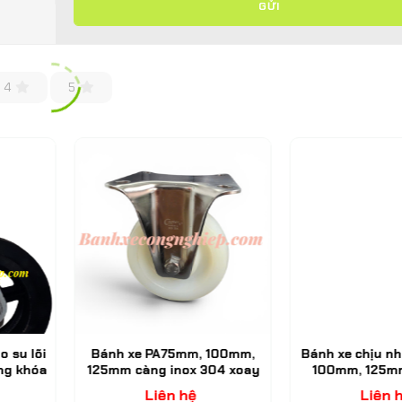
GỬI
4
5
su lõi
Bánh xe PA75mm, 100mm,
Bánh xe chịu nhiệ
g khóa
125mm càng inox 304 xoay
100mm, 125mm,
cố định Caster Serie 2 tiêu
200mm càng inox
Liên hệ
Liên hệ