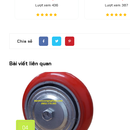
tải trung
Lượt xem: 436
Lượt xem: 387
Chia sẻ
Bài viết liên quan
04