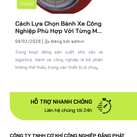
Tháng 02
Cách Lựa Chọn Bánh Xe Công
Nghiệp Phù Hợp Với Từng Môi
Trường Sử Dụng
04/02/2026 |
Đăng bởi admin
Trong hoạt động sản xuất, kho vận và
logistics, bánh xe công nghiệp là bộ phận
không thể thiếu trong các thiết bị di chuyển
như xe đẩy, kệ hàng, máy móc và bệ đỡ. Tuy
nhiên, trên thực tế, không ít doanh nghiệp
vẫn lựa chọn bánh xe theo cảm tính hoặc giá
thành, dẫn đến tình trạng nhanh hư hỏng,
HỖ TRỢ NHANH CHÓNG
vận hành kém hiệu quả và tiềm ẩn rủi ro mất
Liên hệ chúng tôi 24h
an toàn.
CÔNG TY TNHH CƠ KHÍ CÔNG NGHIỆP ĐẶNG PHÁT