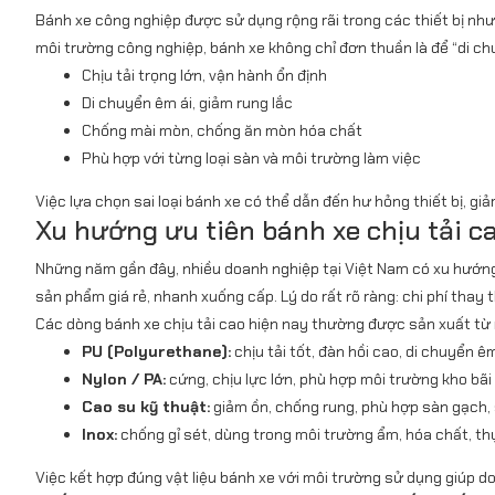
Bánh xe công nghiệp được sử dụng rộng rãi trong các thiết bị như:
môi trường công nghiệp, bánh xe không chỉ đơn thuần là để “di ch
Chịu tải trọng lớn, vận hành ổn định
Di chuyển êm ái, giảm rung lắc
Chống mài mòn, chống ăn mòn hóa chất
Phù hợp với từng loại sàn và môi trường làm việc
Việc lựa chọn sai loại bánh xe có thể dẫn đến hư hỏng thiết bị, g
Xu hướng ưu tiên bánh xe chịu tải c
Những năm gần đây, nhiều doanh nghiệp tại Việt Nam có xu hướ
sản phẩm giá rẻ, nhanh xuống cấp. Lý do rất rõ ràng: chi phí thay 
Các dòng bánh xe chịu tải cao hiện nay thường được sản xuất từ 
PU (Polyurethane):
chịu tải tốt, đàn hồi cao, di chuyển ê
Nylon / PA:
cứng, chịu lực lớn, phù hợp môi trường kho bãi
Cao su kỹ thuật:
giảm ồn, chống rung, phù hợp sàn gạch,
Inox:
chống gỉ sét, dùng trong môi trường ẩm, hóa chất, th
Việc kết hợp đúng vật liệu bánh xe với môi trường sử dụng giúp d