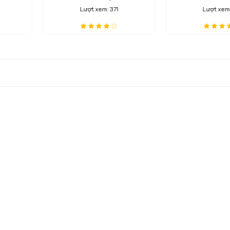
chuẩn EU
khóa đơn Caster S
nặng
Lượt xem: 371
Lượt xem: 