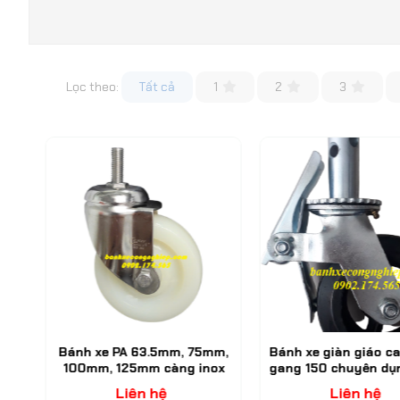
Lọc theo:
Tất cả
1
2
3
i-
Bánh xe PA 63.5mm, 75mm,
Bánh xe giàn giáo cao 
mm
100mm, 125mm càng inox
gang 150 chuyên dụn
304 xoay M12 Caster Serie 2
kép
Liên hệ
Liên hệ