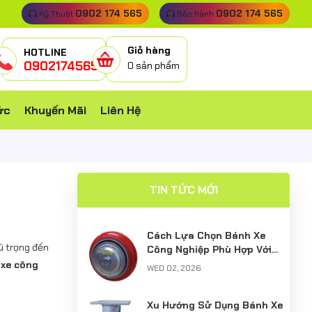
0902 174 565
0902 174 565
Kỹ Thuật
Bảo hành
Giỏ hàng
HOTLINE
0902174565
0
sản phẩm
ức
Khuyến Mãi
Liên Hệ
TIN TỨC MỚI
Cách Lựa Chọn Bánh Xe
ú trọng đến
Công Nghiệp Phù Hợp Với
Từng Môi Trường Sử Dụng
 xe công
WED 02, 2026
Xu Hướng Sử Dụng Bánh Xe