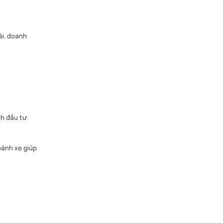
ài, doanh
h đầu tư.
bánh xe giúp