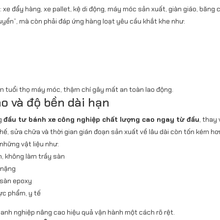
 xe đẩy hàng, xe pallet, kệ di động, máy móc sản xuất, giàn giáo, băng
uyển”, mà còn phải đáp ứng hàng loạt yêu cầu khắt khe như:
iảm tuổi thọ máy móc, thậm chí gây mất an toàn lao động.
ao và độ bền dài hạn
ng
đầu tư bánh xe công nghiệp chất lượng cao ngay từ đầu
, thay
thế, sửa chữa và thời gian gián đoạn sản xuất về lâu dài còn tốn kém hơ
những vật liệu như:
m, không làm trầy sàn
 nặng
 sàn epoxy
ực phẩm, y tế
oanh nghiệp nâng cao hiệu quả vận hành một cách rõ rệt.