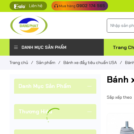
Liên hệ
0902 174 565
Mua hàng
Trang C
DANH MỤC SẢN PHẨM
Trang chủ
/
Sản phẩm
/
Bánh xe đẩy tiêu chuẩn USA
/
Bánh
Bánh x
Danh Mục Sản Phẩm
Sắp xếp theo
Thương Hiệu