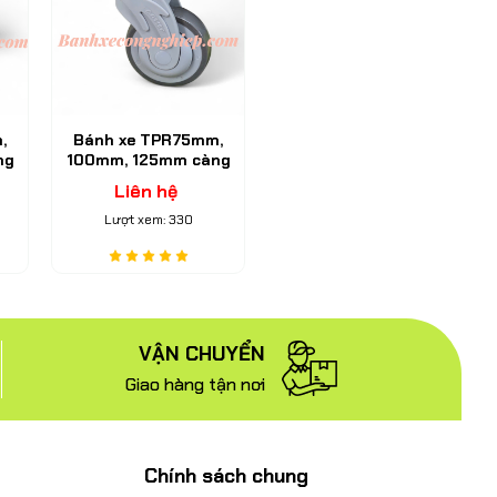
,
Bánh xe TPR75mm,
ng
100mm, 125mm càng
hóa
nhựa Nylon Caster
Liên hệ
Serie 2
Lượt xem: 330
VẬN CHUYỂN
Giao hàng tận nơi
Chính sách chung