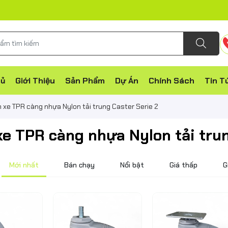
hủ
Giới Thiệu
Sản Phẩm
Dự Án
Chính Sách
Tin T
 xe TPR càng nhựa Nylon tải trung Caster Serie 2
e TPR càng nhựa Nylon tải trun
Mới nhất
Bán chạy
Nổi bật
Giá thấp
G