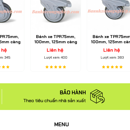
TPR75mm,
Bánh xe TPR75mm,
Bánh xe TPR75mm
25mm càng
100mm, 125mm càng
100mm, 125mm cà
n xoay M12
nhựa Nylon xoay khóa
nhựa Nylon xoay k
 hệ
Liên hệ
Liên hệ
Serie 2
M12 Caster Serie 2
Caster Serie 2
m: 345
Lượt xem: 400
Lượt xem: 383
BẢO HÀNH
Theo tiêu chuẩn nhà sản xuất
MENU