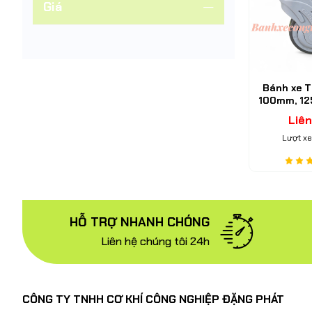
Giá
Bánh xe 
100mm, 1
nhựa Nylo
Liên
Caster 
Lượt xe
HỖ TRỢ NHANH CHÓNG
Liên hệ chúng tôi 24h
CÔNG TY TNHH CƠ KHÍ CÔNG NGHIỆP ĐẶNG PHÁT