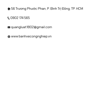
56 Trương Phước Phan, P. Bình Trị Đông, TP. HCM
0902 174 565
quangluat1802@gmail.com
www.banhxecongnghiep.vn