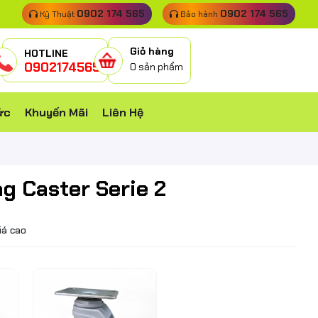
0902 174 565
0902 174 565
Kỹ Thuật
Bảo hành
Giỏ hàng
HOTLINE
0902174565
0
sản phẩm
ức
Khuyến Mãi
Liên Hệ
g Caster Serie 2
iá cao