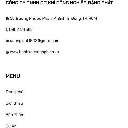
CÔNG TY TNHH CƠ KHÍ CÔNG NGHIỆP ĐẶNG PHÁT
56 Trương Phước Phan, P. Bình Trị Đông, TP. HCM
0902 174 565
quangluat1802@gmail.com
www.banhxecongnghiep.vn
MENU
Trang chủ
Giới thiệu
Sản Phẩm
Dự Án