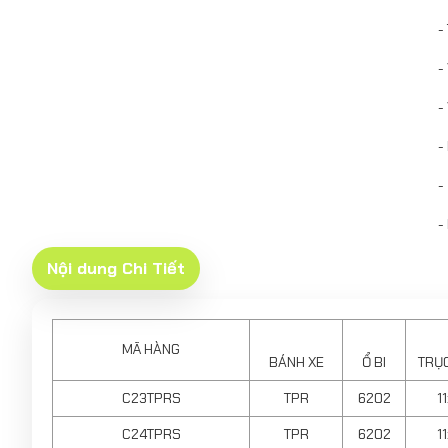
-
-
-
-
-
-
Nội dung Chi Tiết
MÃ HÀNG
BÁNH XE
Ổ BI
TRỤ
C23TPRS
TPR
6202
1
C24TPRS
TPR
6202
1