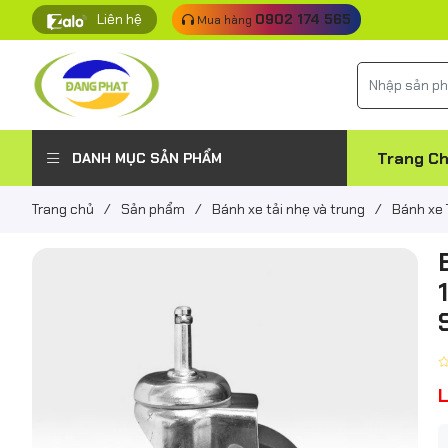
Liên hệ
0902 174 565
Mua hàng
Trang C
DANH MỤC SẢN PHẨM
Trang chủ
/
Sản phẩm
/
Bánh xe tải nhẹ và trung
/
Bánh xe 
L