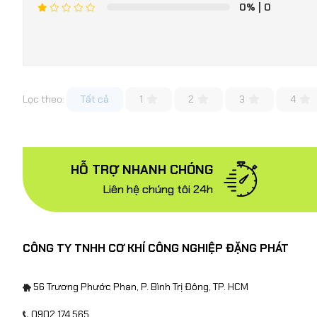
0%
| 0
Lọc theo:
Tất cả
1
2
3
4
HỖ TRỢ NHANH CHÓNG
Liên hệ chúng tôi 24h
CÔNG TY TNHH CƠ KHÍ CÔNG NGHIỆP ĐẶNG PHÁT
56 Trương Phước Phan, P. Bình Trị Đông, TP. HCM
0902 174 565