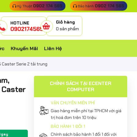
0902 174 565
0902 174 565
Kỹ Thuật
Bảo hành
Giỏ hàng
HOTLINE
0902174565
0
sản phẩm
ức
Khuyến Mãi
Liên Hệ
Caster Serie 2 tải trung
mm,
CHÍNH SÁCH TẠI ECENTER
 Caster
COMPUTER
VẬN CHUYỂN MIỄN PHÍ
Giao hàng miễn phí tại TPHCM với giá
trị hoá đơn trên 10 triệu
BẢO HÀNH 1 ĐỔI 1
Chính sách bảo hành 1 đổi 1 đối với
Ngay