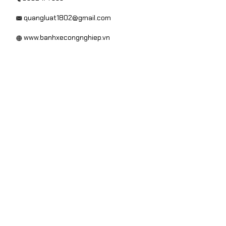
quangluat1802@gmail.com
www.banhxecongnghiep.vn