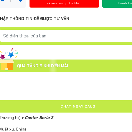
và mua sản phẩm khác
Thanh to
HẬP THÔNG TIN ĐỂ ĐƯỢC TƯ VẤN
QUÀ TẶNG & KHUYẾN MÃI
CHAT NGAY ZALO
 Thương hiệu:
Caster Serie 2
 Xuất xứ: China