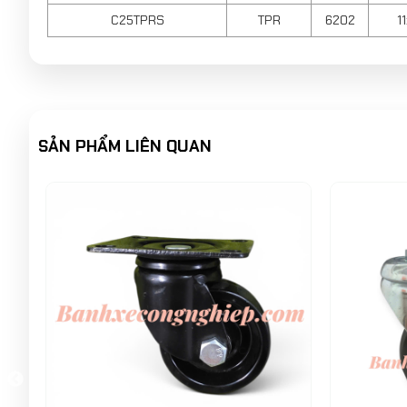
C25TPRS
TPR
6202
1
SẢN PHẨM LIÊN QUAN