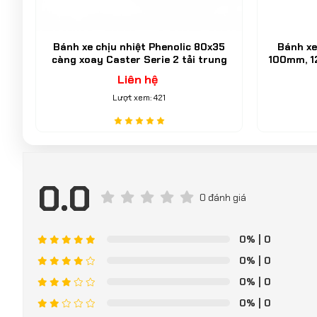
5
Bánh xe TPR (cao su xám) 75mm,
Bánh xe
ng
100mm, 125mm càng thép xoay khóa
càng thé
trục ren M12 Caster Serie 2 tải trung
Liên hệ
Lượt xem: 413
0.0
0 đánh giá
0%
| 0
0%
| 0
0%
| 0
0%
| 0