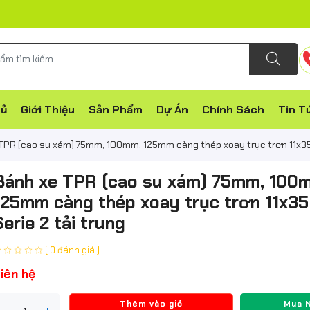
hủ
Giới Thiệu
Sản Phẩm
Dự Án
Chính Sách
Tin T
TPR (cao su xám) 75mm, 100mm, 125mm càng thép xoay trục trơn 11x35 
Bánh xe TPR (cao su xám) 75mm, 100
125mm càng thép xoay trục trơn 11x35
Serie 2 tải trung
( 0 đánh giá )
iên hệ
Thêm vào giỏ
Mua 