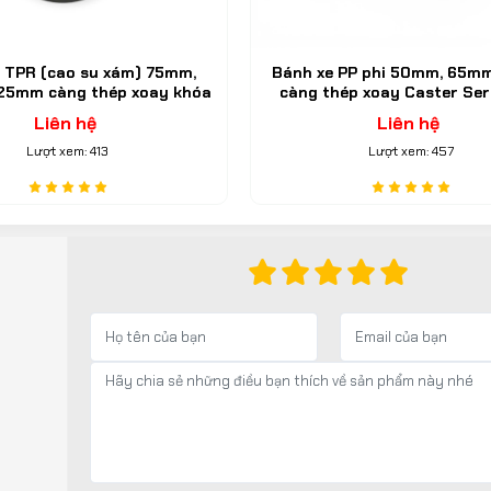
 PP phi 50mm, 65mm, 75mm
Bánh xe PA phi 75mm, 100m
p xoay Caster Serie 2 tải
càng thép xoay khóa đơn Cas
trung
2 tải trung
Liên hệ
Liên hệ
Lượt xem: 457
Lượt xem: 501