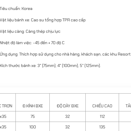
 Tiêu chuẩn: Korea
 Vật liệu bánh xe: Cao su tổng hợp TPR cao cấp
 Vật liệu càng: Càng thép chịu lực
 Nhiệt độ làm việc: -45 đến + 70 độ C
 Ứng dụng: Thích hợp sử dụng cho nhà hàng, khách sạn, các khu Resort…
 Kích thước bánh xe: 3" (75mm), 4" (100mm), 5" (125mm).
C TRƠN
Đ.KÍNH BXE
ĐỘ DÀY BXE
CHIỀU CAO
TẢ
1x35
75
32
112
1x35
100
32
135