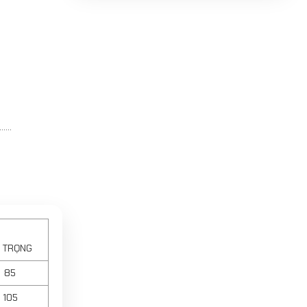
...
I TRỌNG
85
105