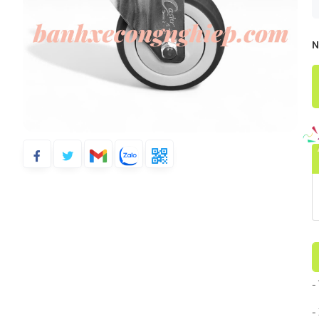
N
-
-