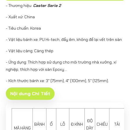
- Thương hiệu:
Caster Serie 2
- Xuất xứ: China
- Tiêu chuẩn: Korea
- Vật liệu bánh xe: PU Hi-tech, đẩy êm, không để lại vết trên sàn
- Vật liệu càng: Càng thép
- Ứng dụng: Thích hợp sử dụng cho môi trường nhà xưởng, xí
nghiệp, thích hợp với sàn Epoxy...
- Kích thước bánh xe: 3" (75mm), 4" (100mm), 5" (125mm).
Nội dung Chi Tiết
ĐỘ
BÁNH
Ổ
LỖ
Đ.KÍNH
CHIỀU
TẢI
MÃ HÀNG
DÀY