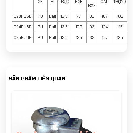
XE
BI
TRỤC
BXE
CAO
TRỌNG
BXE
C23PUSB
PU
Ball
12.5
75
32
107
105
C24PUSB
PU
Ball
12.5
100
32
134
115
C25PUSB
PU
Ball
12.5
125
32
157
135
SẢN PHẨM LIÊN QUAN