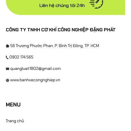
Liên hệ chúng tôi 24h
CÔNG TY TNHH CƠ KHÍ CÔNG NGHIỆP ĐẶNG PHÁT
56 Trương Phước Phan, P. Bình Trị Đông, TP. HCM
0902 174 565
quangluat1802@gmail.com
www.banhxecongnghiep.vn
MENU
Trang chủ