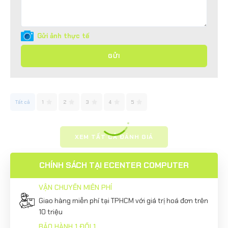
Gửi ảnh thực tế
GỬI
Tất cả
1
2
3
4
5
XEM TẤT CẢ ĐÁNH GIÁ
CHÍNH SÁCH TẠI ECENTER COMPUTER
VẬN CHUYỂN MIỄN PHÍ
Giao hàng miễn phí tại TPHCM với giá trị hoá đơn trên
10 triệu
BẢO HÀNH 1 ĐỔI 1