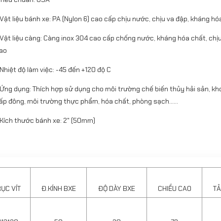
 Vật liệu bánh xe: PA (Nylon 6) cao cấp chịu nước, chịu va đập, kháng hó
 Vật liệu càng: Càng inox 304 cao cấp chống nước, kháng hóa chất, chịu 
ao
 Nhiệt độ làm việc: -45 đến +120 độ C
 Ứng dụng: Thích hợp sử dụng cho môi trường chế biến thủy hải sản, kh
ấp đông, môi trường thực phẩm, hóa chất, phòng sạch…...
 Kích thước bánh xe: 2" (50mm)
ỤC VÍT
Đ.KÍNH BXE
ĐỘ DÀY BXE
CHIỀU CAO
TẢ