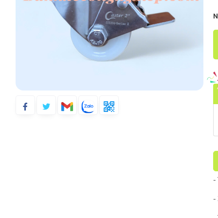
N
-
-
-