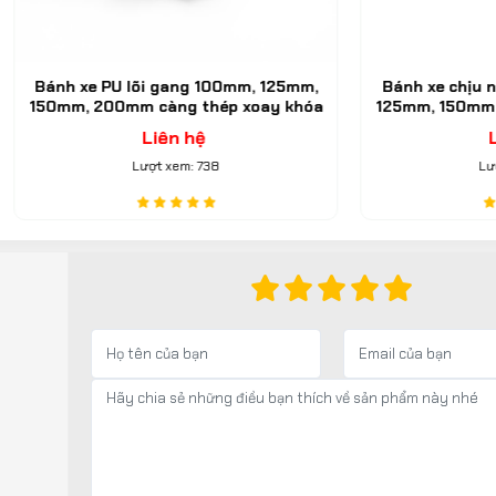
PU lõi gang 100mm, 125mm,
Bánh xe chịu nhiệt Phenoli
00mm càng thép xoay khóa
125mm, 150mm, 200mm càng
Caster Serie 4 tải nặng
định Caster Serie 4 tải 
Liên hệ
Liên hệ
Lượt xem: 738
Lượt xem: 483