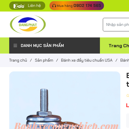
Liên hệ
0902 174 565
Mua hàng
Trang C
DANH MỤC SẢN PHẨM
Trang chủ
/
Sản phẩm
/
Bánh xe đẩy tiêu chuẩn USA
/
Bánh
L