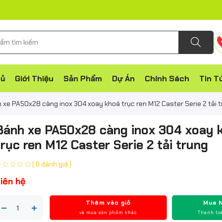
hủ
Giới Thiệu
Sản Phẩm
Dự Án
Chính Sách
Tin T
 xe PA50x28 càng inox 304 xoay khoá trục ren M12 Caster Serie 2 tải 
Bánh xe PA50x28 càng inox 304 xoay 
trục ren M12 Caster Serie 2 tải trung
( 0 đánh giá )
iên hệ
Thêm vào giỏ
Mua 
và mua sản phẩm khác
Thanh to