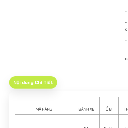
-
-
c
-
-
c
-
Nội dung Chi Tiết
MÃ HÀNG
BÁNH XE
Ổ BI
TR