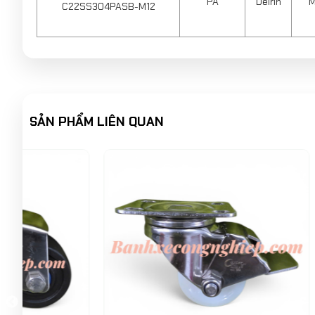
PA
Delrin
M
C22SS304PASB-M12
SẢN PHẨM LIÊN QUAN