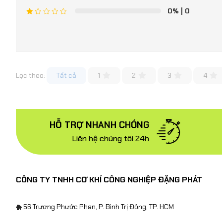
0%
| 0
Lọc theo:
Tất cả
1
2
3
4
HỖ TRỢ NHANH CHÓNG
Liên hệ chúng tôi 24h
CÔNG TY TNHH CƠ KHÍ CÔNG NGHIỆP ĐẶNG PHÁT
56 Trương Phước Phan, P. Bình Trị Đông, TP. HCM