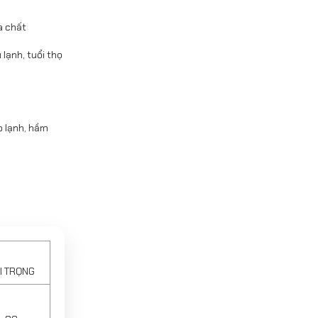
a chất
lạnh, tuổi thọ
o lạnh, hầm
I TRỌNG