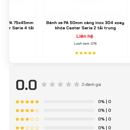
5mm
Bánh xe PA 50mm càng inox 304 xoay
Bánh xe 
tải
khóa Caster Serie 2 tải trung
150mm, 2
kép 
Liên hệ
Lượt xem: 376
0.0
0 đánh giá
0%
| 0
0%
| 0
0%
| 0
0%
| 0