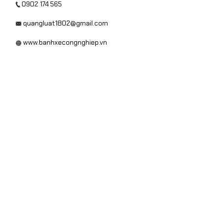
0902 174 565
quangluat1802@gmail.com
www.banhxecongnghiep.vn