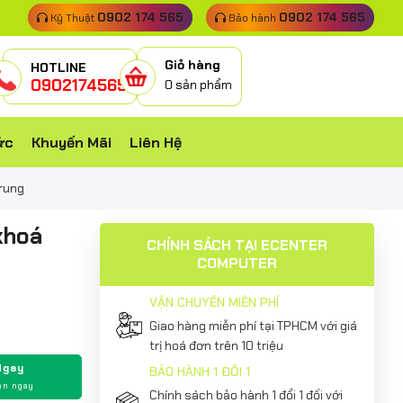
0902 174 565
0902 174 565
Kỹ Thuật
Bảo hành
Giỏ hàng
HOTLINE
0902174565
0
sản phẩm
ức
Khuyến Mãi
Liên Hệ
trung
khoá
CHÍNH SÁCH TẠI ECENTER
COMPUTER
VẬN CHUYỂN MIỄN PHÍ
Giao hàng miễn phí tại TPHCM với giá
trị hoá đơn trên 10 triệu
Ngay
BẢO HÀNH 1 ĐỔI 1
án ngay
Chính sách bảo hành 1 đổi 1 đối với