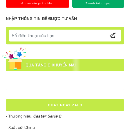
và mua sản phẩm khác
Thanh toán ngay
NHẬP THÔNG TIN ĐỂ ĐƯỢC TƯ VẤN
QUÀ TẶNG & KHUYẾN MÃI
CHAT NGAY ZALO
- Thương hiệu:
Caster Serie 2
- Xuất xứ: China