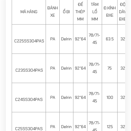
ĐẾ
TÂM
ĐỘ
BÁNH
Đ.KÍNH
MÃ HÀNG
Ổ BI
THÉP
LỔ
DÀY
XE
BXE
MM
MM
BXE
78/71-
PA
Delrin
92*64
63.5
32
C225SS304PAS
45
78/71-
PA
Delrin
92*64
75
32
C23SS304PAS
45
78/71-
PA
Delrin
92*64
100
32
C24SS304PAS
45
78/71-
PA
Delrin
92*64
125
32
C25SS304PAS
45