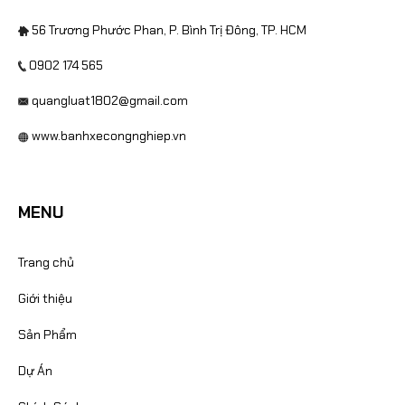
56 Trương Phước Phan, P. Bình Trị Đông, TP. HCM
0902 174 565
quangluat1802@gmail.com
www.banhxecongnghiep.vn
MENU
Trang chủ
Giới thiệu
Sản Phẩm
Dự Án